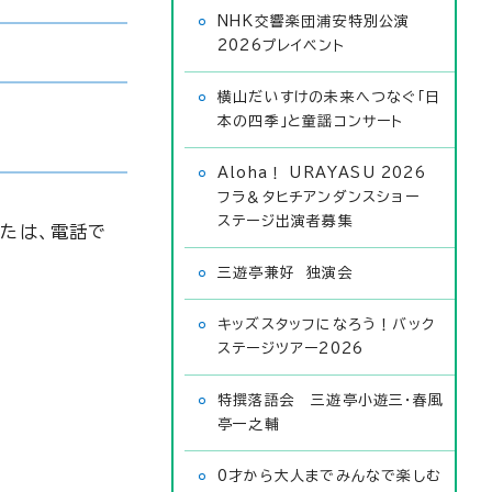
NHK交響楽団浦安特別公演
2026プレイベント
横山だいすけの未来へつなぐ「日
本の四季」と童謡コンサート
Aloha！ URAYASU 2026
フラ＆タヒチアンダンスショー
ステージ出演者募集
または、電話で
三遊亭兼好 独演会
キッズスタッフになろう！バック
ステージツアー2026
特撰落語会 三遊亭小遊三・春風
亭一之輔
0才から大人までみんなで楽しむ