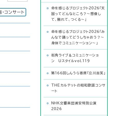
命を感じるプロジェクト2026「天
画・コンサート
国ってどんなところ？〜想像し
て、触れて、つくる〜」
命を感じるプロジェクト2026「み
んなで踊ってどうしちゃおう？〜
身体でコミュニケーション〜」
街角ライブ＆コミュニケーショ
ン Uスタイルvol.119
第166回しんうら寄席「立川吉笑」
THEカルテットの昭和歌謡コンサ
ート
NHK交響楽団浦安特別公演
2026