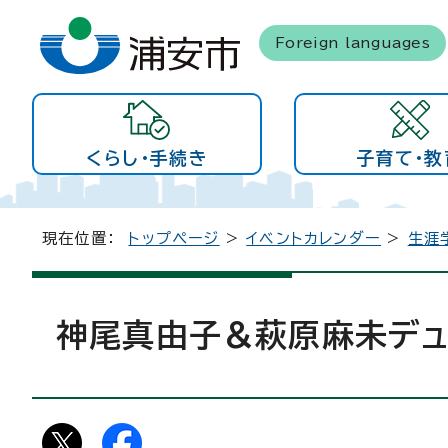
Foreign languages
くらし・手続き
子育て・教
現在位置：
トップページ
>
イベントカレンダー
>
生涯
神尾真由子＆萩原麻未デュ