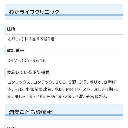
わたライフクリニック
住所
堀江六丁目1番33号1階
電話番号
047-307-9646
実施している予防接種
ロタリックス、ロタテック、BCG、5混、3混、ポリオ、B型肝
炎、Hib、小児肺炎球菌、水痘、MR1期・2期、麻しん1期・2
期、風しん1期・2期、日脳1期・2期、2混、子宮頸がん
浦安こども診療所