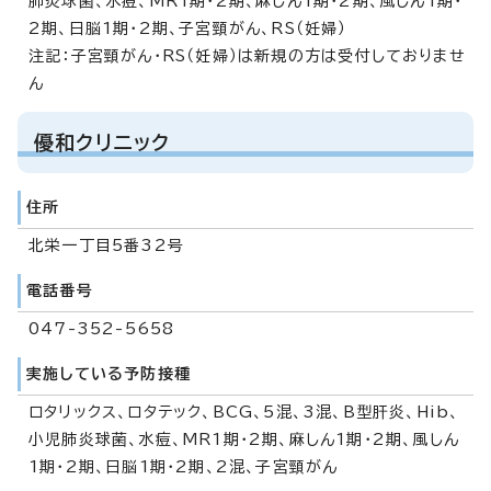
肺炎球菌、水痘、MR1期・2期、麻しん1期・2期、風しん1期・
2期、日脳1期・2期、子宮頸がん、RS（妊婦）
注記：子宮頸がん・RS（妊婦）は新規の方は受付しておりませ
ん
優和クリニック
住所
北栄一丁目5番32号
電話番号
047-352-5658
実施している予防接種
ロタリックス、ロタテック、BCG、5混、3混、B型肝炎、Hib、
小児肺炎球菌、水痘、MR1期・2期、麻しん1期・2期、風しん
1期・2期、日脳1期・2期、2混、子宮頸がん