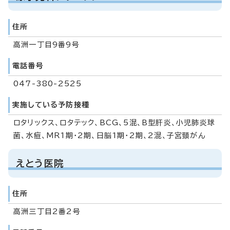
住所
高洲一丁目9番9号
電話番号
047-380-2525
実施している予防接種
ロタリックス、ロタテック、BCG、5混、B型肝炎、小児肺炎球
菌、水痘、MR1期・2期、日脳1期・2期、2混、子宮頸がん
えとう医院
住所
高洲三丁目2番2号