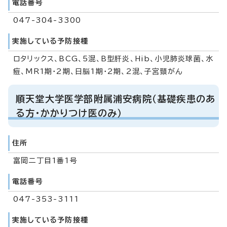
電話番号
047-304-3300
実施している予防接種
ロタリックス、BCG、5混、B型肝炎、Hib、小児肺炎球菌、水
痘、MR1期・2期、日脳1期・2期、2混、子宮頸がん
順天堂大学医学部附属浦安病院（基礎疾患のあ
る方・かかりつけ医のみ）
住所
富岡二丁目1番1号
電話番号
047-353-3111
実施している予防接種