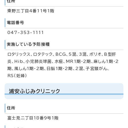
住所
東野三丁目4番11号1階
電話番号
047-353-1111
実施している予防接種
ロタリックス、ロタテック、BCG、5混、3混、ポリオ、B型肝
炎、Hib、小児肺炎球菌、水痘、MR1期・2期、麻しん1期・2
期、風しん1期・2期、日脳1期・2期、2混、子宮頸がん、
RS（妊婦）
浦安ふじみクリニック
住所
富士見二丁目18番9号1階