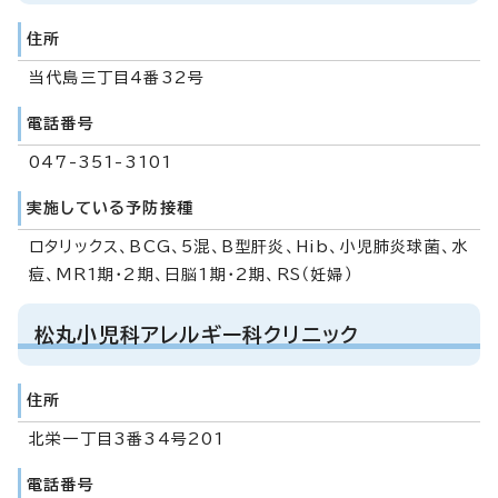
住所
当代島三丁目4番32号
電話番号
047-351-3101
実施している予防接種
ロタリックス、BCG、5混、B型肝炎、Hib、小児肺炎球菌、水
痘、MR1期・2期、日脳1期・2期、RS（妊婦）
松丸小児科アレルギー科クリニック
住所
北栄一丁目3番34号201
電話番号