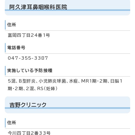
阿久津耳鼻咽喉科医院
住所
富岡四丁目24番1号
電話番号
047-355-3387
実施している予防接種
5混、B型肝炎、小児肺炎球菌、水痘、MR1期・2期、日脳1
期・2期、2混、RS（妊婦）
吉野クリニック
住所
今川四丁目2番33号