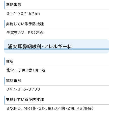
電話番号
047-702-5255
実施している予防接種
子宮頸がん、RS（妊婦）
浦安耳鼻咽喉科・アレルギー科
住所
北栄三丁目8番1号1階
電話番号
047-316-8733
実施している予防接種
B型肝炎、MR1期・2期、麻しん1期・2期、RS（妊婦）