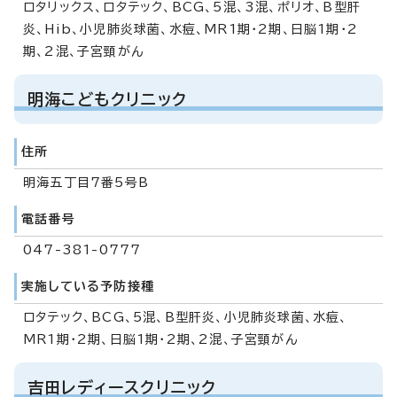
ロタリックス、ロタテック、BCG、5混、3混、ポリオ、B型肝
炎、Hib、小児肺炎球菌、水痘、MR1期・2期、日脳1期・2
期、2混、子宮頸がん
明海こどもクリニック
住所
明海五丁目7番5号B
電話番号
047-381-0777
実施している予防接種
ロタテック、BCG、5混、B型肝炎、小児肺炎球菌、水痘、
MR1期・2期、日脳1期・2期、2混、子宮頸がん
吉田レディースクリニック