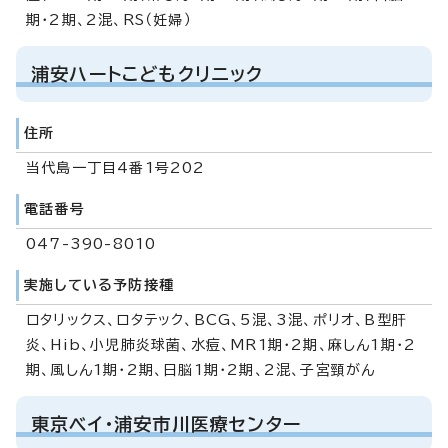
期・2期、2混、RS（妊婦）
浦安ハートこどもクリニック
住所
当代島一丁目4番1号202
電話番号
047-390-8010
実施している予防接種
ロタリックス、ロタテック、BCG、5混、3混、ポリオ、B型肝
炎、Hib、小児肺炎球菌、水痘、MR1期・2期、麻しん1期・2
期、風しん1期・2期、日脳1期・2期、2混、子宮頸がん
東京ベイ・浦安市川医療センター