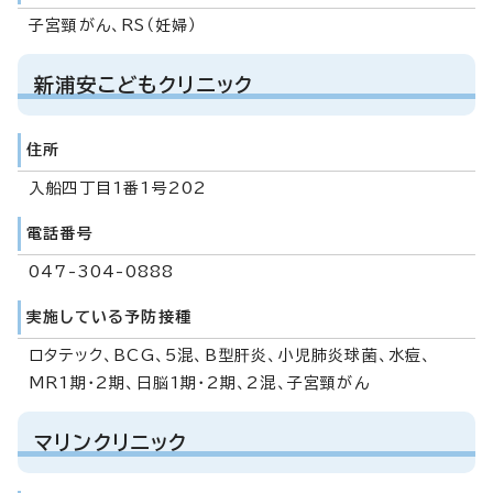
子宮頸がん、RS（妊婦）
新浦安こどもクリニック
住所
入船四丁目1番1号202
電話番号
047-304-0888
実施している予防接種
ロタテック、BCG、5混、B型肝炎、小児肺炎球菌、水痘、
MR1期・2期、日脳1期・2期、2混、子宮頸がん
マリンクリニック