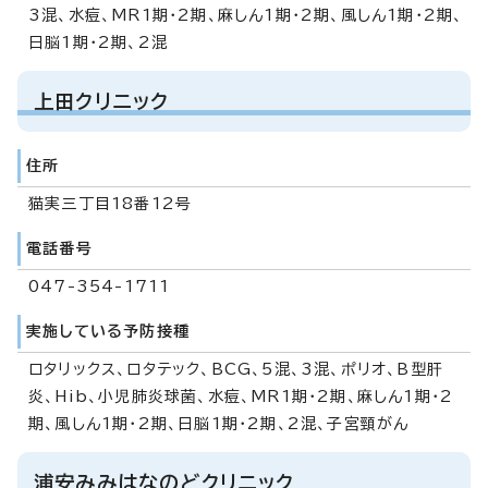
3混、水痘、MR1期・2期、麻しん1期・2期、風しん1期・2期、
日脳1期・2期、2混
上田クリニック
住所
猫実三丁目18番12号
電話番号
047-354-1711
実施している予防接種
ロタリックス、ロタテック、BCG、5混、3混、ポリオ、B型肝
炎、Hib、小児肺炎球菌、水痘、MR1期・2期、麻しん1期・2
期、風しん1期・2期、日脳1期・2期、2混、子宮頸がん
浦安みみはなのどクリニック