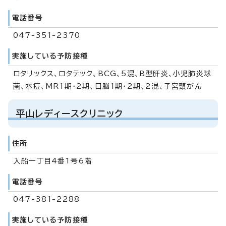
電話番号
047-351-2370
実施している予防接種
ロタリックス、ロタテック、BCG、5混、B型肝炎、小児肺炎球
菌、水痘、MR1期・2期、日脳1期・2期、2混、子宮頸がん
平山レディースクリニック
住所
入船一丁目4番1号6階
電話番号
047-381-2288
実施している予防接種