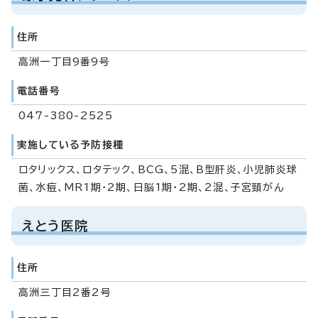
住所
高洲一丁目9番9号
電話番号
047-380-2525
実施している予防接種
ロタリックス、ロタテック、BCG、5混、B型肝炎、小児肺炎球
菌、水痘、MR1期・2期、日脳1期・2期、2混、子宮頸がん
えとう医院
住所
高洲三丁目2番2号