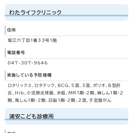
わたライフクリニック
住所
堀江六丁目1番33号1階
電話番号
047-307-9646
実施している予防接種
ロタリックス、ロタテック、BCG、5混、3混、ポリオ、B型肝
炎、Hib、小児肺炎球菌、水痘、MR1期・2期、麻しん1期・2
期、風しん1期・2期、日脳1期・2期、2混、子宮頸がん
浦安こども診療所