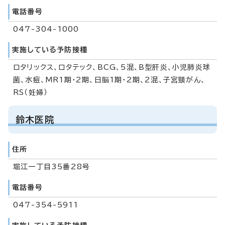
電話番号
047-304-1000
実施している予防接種
ロタリックス、ロタテック、BCG、5混、B型肝炎、小児肺炎球
菌、水痘、MR1期・2期、日脳1期・2期、2混、子宮頸がん、
RS（妊婦）
鈴木医院
住所
堀江一丁目35番28号
電話番号
047-354-5911