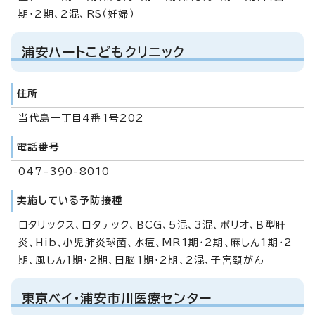
期・2期、2混、RS（妊婦）
浦安ハートこどもクリニック
住所
当代島一丁目4番1号202
電話番号
047-390-8010
実施している予防接種
ロタリックス、ロタテック、BCG、5混、3混、ポリオ、B型肝
炎、Hib、小児肺炎球菌、水痘、MR1期・2期、麻しん1期・2
期、風しん1期・2期、日脳1期・2期、2混、子宮頸がん
東京ベイ・浦安市川医療センター