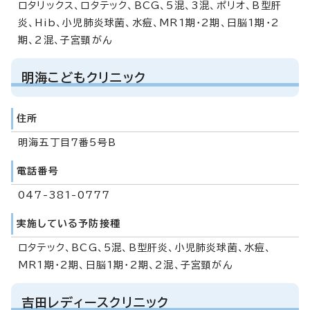
ロタリックス、ロタテック、BCG、5混、3混、ポリオ、B型肝
炎、Hib、小児肺炎球菌、水痘、MR1期・2期、日脳1期・2
期、2混、子宮頸がん
明海こどもクリニック
住所
明海五丁目7番5号B
電話番号
047-381-0777
実施している予防接種
ロタテック、BCG、5混、B型肝炎、小児肺炎球菌、水痘、
MR1期・2期、日脳1期・2期、2混、子宮頸がん
吉田レディースクリニック