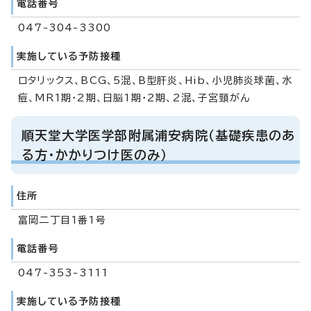
電話番号
047-304-3300
実施している予防接種
ロタリックス、BCG、5混、B型肝炎、Hib、小児肺炎球菌、水
痘、MR1期・2期、日脳1期・2期、2混、子宮頸がん
順天堂大学医学部附属浦安病院（基礎疾患のあ
る方・かかりつけ医のみ）
住所
富岡二丁目1番1号
電話番号
047-353-3111
実施している予防接種