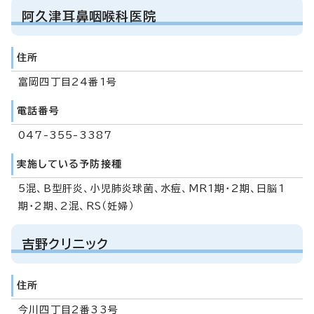
阿久津耳鼻咽喉科医院
住所
富岡四丁目24番1号
電話番号
047-355-3387
実施している予防接種
5混、B型肝炎、小児肺炎球菌、水痘、MR1期・2期、日脳1
期・2期、2混、RS（妊婦）
吉野クリニック
住所
今川四丁目2番33号