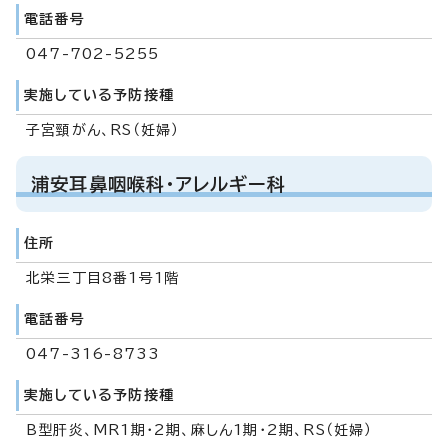
電話番号
047-702-5255
実施している予防接種
子宮頸がん、RS（妊婦）
浦安耳鼻咽喉科・アレルギー科
住所
北栄三丁目8番1号1階
電話番号
047-316-8733
実施している予防接種
B型肝炎、MR1期・2期、麻しん1期・2期、RS（妊婦）