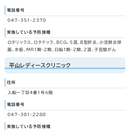
電話番号
047-351-2370
実施している予防接種
ロタリックス、ロタテック、BCG、5混、B型肝炎、小児肺炎球
菌、水痘、MR1期・2期、日脳1期・2期、2混、子宮頸がん
平山レディースクリニック
住所
入船一丁目4番1号6階
電話番号
047-381-2288
実施している予防接種