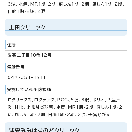
3混、水痘、MR1期・2期、麻しん1期・2期、風しん1期・2期、
日脳1期・2期、2混
上田クリニック
住所
猫実三丁目18番12号
電話番号
047-354-1711
実施している予防接種
ロタリックス、ロタテック、BCG、5混、3混、ポリオ、B型肝
炎、Hib、小児肺炎球菌、水痘、MR1期・2期、麻しん1期・2
期、風しん1期・2期、日脳1期・2期、2混、子宮頸がん
浦安みみはなのどクリニック