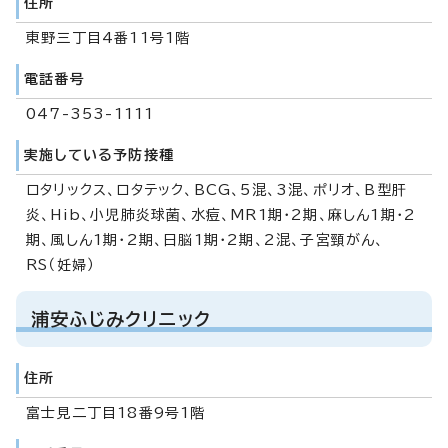
住所
東野三丁目4番11号1階
電話番号
047-353-1111
実施している予防接種
ロタリックス、ロタテック、BCG、5混、3混、ポリオ、B型肝
炎、Hib、小児肺炎球菌、水痘、MR1期・2期、麻しん1期・2
期、風しん1期・2期、日脳1期・2期、2混、子宮頸がん、
RS（妊婦）
浦安ふじみクリニック
住所
富士見二丁目18番9号1階