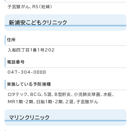
子宮頸がん、RS（妊婦）
新浦安こどもクリニック
住所
入船四丁目1番1号202
電話番号
047-304-0888
実施している予防接種
ロタテック、BCG、5混、B型肝炎、小児肺炎球菌、水痘、
MR1期・2期、日脳1期・2期、2混、子宮頸がん
マリンクリニック