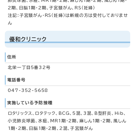
肺炎球菌、水痘、MR1期・2期、麻しん1期・2期、風しん1期・
2期、日脳1期・2期、子宮頸がん、RS（妊婦）
注記：子宮頸がん・RS（妊婦）は新規の方は受付しておりませ
ん
優和クリニック
住所
北栄一丁目5番32号
電話番号
047-352-5658
実施している予防接種
ロタリックス、ロタテック、BCG、5混、3混、B型肝炎、Hib、
小児肺炎球菌、水痘、MR1期・2期、麻しん1期・2期、風しん
1期・2期、日脳1期・2期、2混、子宮頸がん