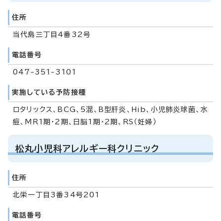
住所
当代島三丁目4番32号
電話番号
047-351-3101
実施している予防接種
ロタリックス、BCG、5混、B型肝炎、Hib、小児肺炎球菌、水
痘、MR1期・2期、日脳1期・2期、RS（妊婦）
松丸小児科アレルギー科クリニック
住所
北栄一丁目3番34号201
電話番号