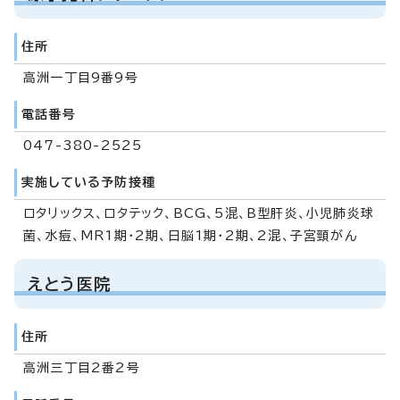
住所
高洲一丁目9番9号
電話番号
047-380-2525
実施している予防接種
ロタリックス、ロタテック、BCG、5混、B型肝炎、小児肺炎球
菌、水痘、MR1期・2期、日脳1期・2期、2混、子宮頸がん
えとう医院
住所
高洲三丁目2番2号