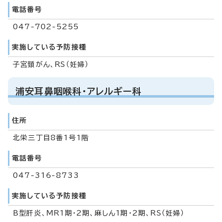
電話番号
047-702-5255
実施している予防接種
子宮頸がん、RS（妊婦）
浦安耳鼻咽喉科・アレルギー科
住所
北栄三丁目8番1号1階
電話番号
047-316-8733
実施している予防接種
B型肝炎、MR1期・2期、麻しん1期・2期、RS（妊婦）