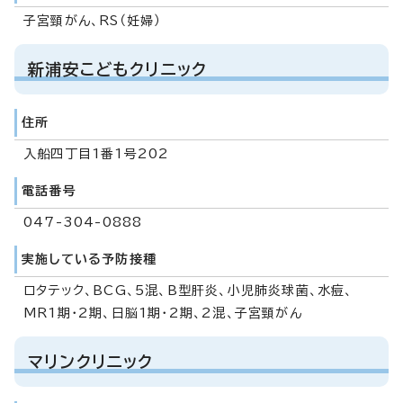
子宮頸がん、RS（妊婦）
新浦安こどもクリニック
住所
入船四丁目1番1号202
電話番号
047-304-0888
実施している予防接種
ロタテック、BCG、5混、B型肝炎、小児肺炎球菌、水痘、
MR1期・2期、日脳1期・2期、2混、子宮頸がん
マリンクリニック