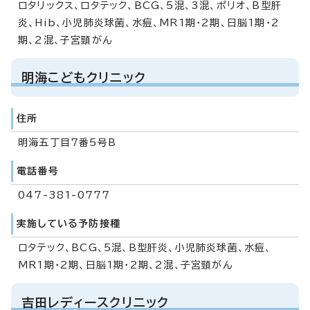
ロタリックス、ロタテック、BCG、5混、3混、ポリオ、B型肝
炎、Hib、小児肺炎球菌、水痘、MR1期・2期、日脳1期・2
期、2混、子宮頸がん
明海こどもクリニック
住所
明海五丁目7番5号B
電話番号
047-381-0777
実施している予防接種
ロタテック、BCG、5混、B型肝炎、小児肺炎球菌、水痘、
MR1期・2期、日脳1期・2期、2混、子宮頸がん
吉田レディースクリニック