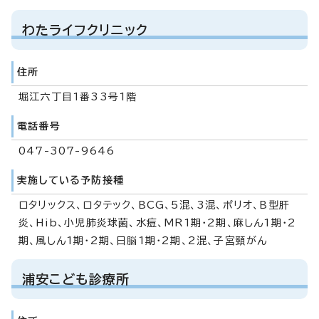
わたライフクリニック
住所
堀江六丁目1番33号1階
電話番号
047-307-9646
実施している予防接種
ロタリックス、ロタテック、BCG、5混、3混、ポリオ、B型肝
炎、Hib、小児肺炎球菌、水痘、MR1期・2期、麻しん1期・2
期、風しん1期・2期、日脳1期・2期、2混、子宮頸がん
浦安こども診療所