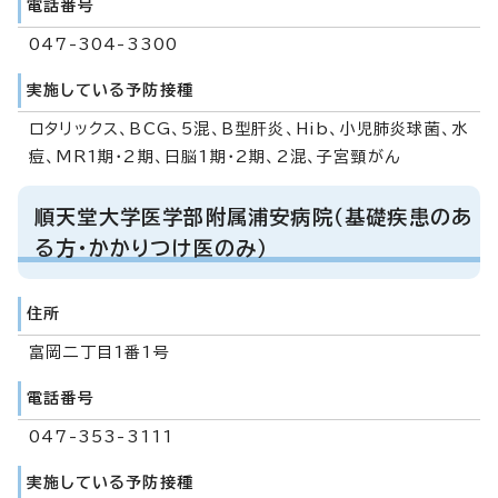
電話番号
047-304-3300
実施している予防接種
ロタリックス、BCG、5混、B型肝炎、Hib、小児肺炎球菌、水
痘、MR1期・2期、日脳1期・2期、2混、子宮頸がん
順天堂大学医学部附属浦安病院（基礎疾患のあ
る方・かかりつけ医のみ）
住所
富岡二丁目1番1号
電話番号
047-353-3111
実施している予防接種