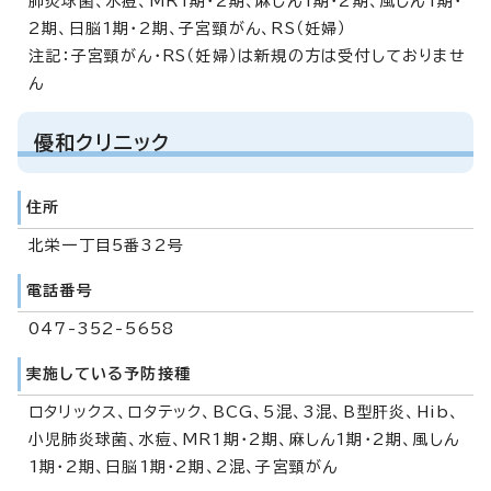
肺炎球菌、水痘、MR1期・2期、麻しん1期・2期、風しん1期・
2期、日脳1期・2期、子宮頸がん、RS（妊婦）
注記：子宮頸がん・RS（妊婦）は新規の方は受付しておりませ
ん
優和クリニック
住所
北栄一丁目5番32号
電話番号
047-352-5658
実施している予防接種
ロタリックス、ロタテック、BCG、5混、3混、B型肝炎、Hib、
小児肺炎球菌、水痘、MR1期・2期、麻しん1期・2期、風しん
1期・2期、日脳1期・2期、2混、子宮頸がん