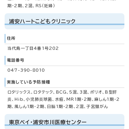
期・2期、2混、RS（妊婦）
浦安ハートこどもクリニック
住所
当代島一丁目4番1号202
電話番号
047-390-8010
実施している予防接種
ロタリックス、ロタテック、BCG、5混、3混、ポリオ、B型肝
炎、Hib、小児肺炎球菌、水痘、MR1期・2期、麻しん1期・2
期、風しん1期・2期、日脳1期・2期、2混、子宮頸がん
東京ベイ・浦安市川医療センター