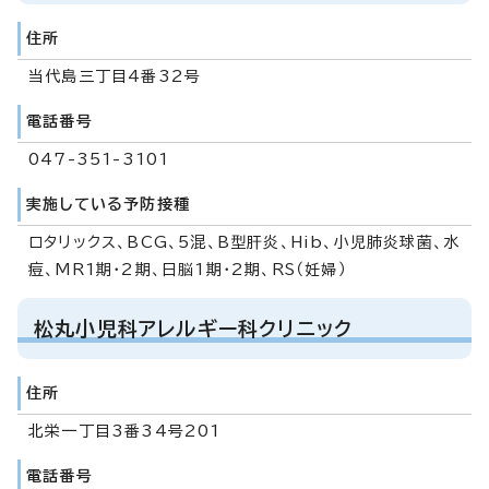
住所
当代島三丁目4番32号
電話番号
047-351-3101
実施している予防接種
ロタリックス、BCG、5混、B型肝炎、Hib、小児肺炎球菌、水
痘、MR1期・2期、日脳1期・2期、RS（妊婦）
松丸小児科アレルギー科クリニック
住所
北栄一丁目3番34号201
電話番号