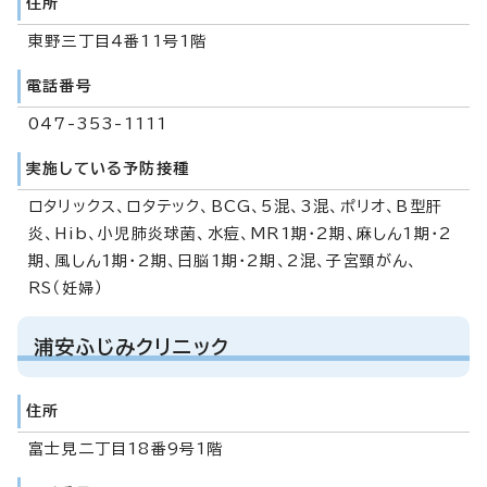
住所
東野三丁目4番11号1階
電話番号
047-353-1111
実施している予防接種
ロタリックス、ロタテック、BCG、5混、3混、ポリオ、B型肝
炎、Hib、小児肺炎球菌、水痘、MR1期・2期、麻しん1期・2
期、風しん1期・2期、日脳1期・2期、2混、子宮頸がん、
RS（妊婦）
浦安ふじみクリニック
住所
富士見二丁目18番9号1階