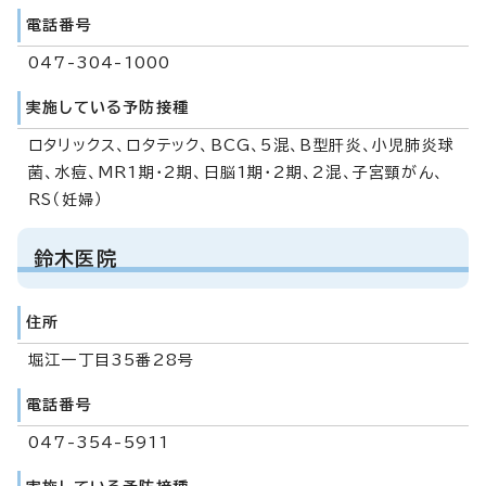
電話番号
047-304-1000
実施している予防接種
ロタリックス、ロタテック、BCG、5混、B型肝炎、小児肺炎球
菌、水痘、MR1期・2期、日脳1期・2期、2混、子宮頸がん、
RS（妊婦）
鈴木医院
住所
堀江一丁目35番28号
電話番号
047-354-5911