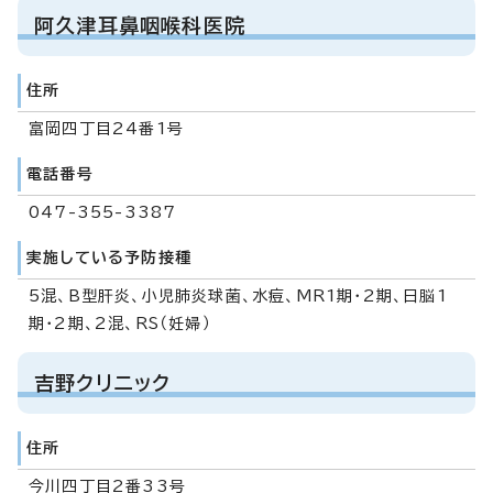
阿久津耳鼻咽喉科医院
住所
富岡四丁目24番1号
電話番号
047-355-3387
実施している予防接種
5混、B型肝炎、小児肺炎球菌、水痘、MR1期・2期、日脳1
期・2期、2混、RS（妊婦）
吉野クリニック
住所
今川四丁目2番33号