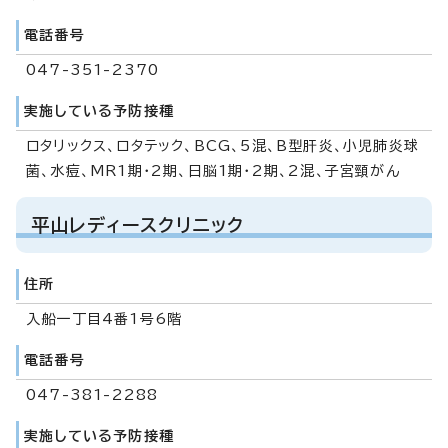
電話番号
047-351-2370
実施している予防接種
ロタリックス、ロタテック、BCG、5混、B型肝炎、小児肺炎球
菌、水痘、MR1期・2期、日脳1期・2期、2混、子宮頸がん
平山レディースクリニック
住所
入船一丁目4番1号6階
電話番号
047-381-2288
実施している予防接種