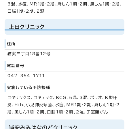
3混、水痘、MR1期・2期、麻しん1期・2期、風しん1期・2期、
日脳1期・2期、2混
上田クリニック
住所
猫実三丁目18番12号
電話番号
047-354-1711
実施している予防接種
ロタリックス、ロタテック、BCG、5混、3混、ポリオ、B型肝
炎、Hib、小児肺炎球菌、水痘、MR1期・2期、麻しん1期・2
期、風しん1期・2期、日脳1期・2期、2混、子宮頸がん
浦安みみはなのどクリニック