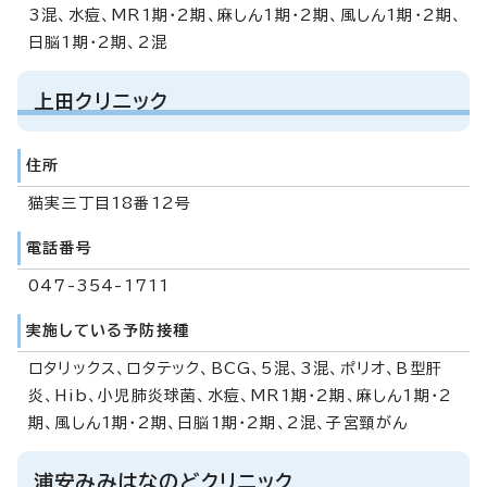
3混、水痘、MR1期・2期、麻しん1期・2期、風しん1期・2期、
日脳1期・2期、2混
上田クリニック
住所
猫実三丁目18番12号
電話番号
047-354-1711
実施している予防接種
ロタリックス、ロタテック、BCG、5混、3混、ポリオ、B型肝
炎、Hib、小児肺炎球菌、水痘、MR1期・2期、麻しん1期・2
期、風しん1期・2期、日脳1期・2期、2混、子宮頸がん
浦安みみはなのどクリニック