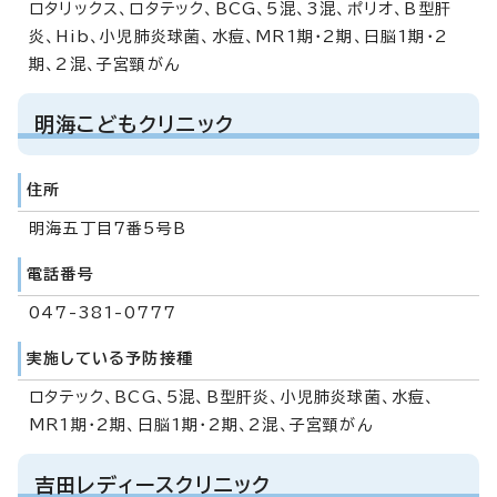
ロタリックス、ロタテック、BCG、5混、3混、ポリオ、B型肝
炎、Hib、小児肺炎球菌、水痘、MR1期・2期、日脳1期・2
期、2混、子宮頸がん
明海こどもクリニック
住所
明海五丁目7番5号B
電話番号
047-381-0777
実施している予防接種
ロタテック、BCG、5混、B型肝炎、小児肺炎球菌、水痘、
MR1期・2期、日脳1期・2期、2混、子宮頸がん
吉田レディースクリニック