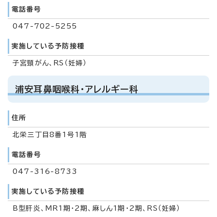
電話番号
047-702-5255
実施している予防接種
子宮頸がん、RS（妊婦）
浦安耳鼻咽喉科・アレルギー科
住所
北栄三丁目8番1号1階
電話番号
047-316-8733
実施している予防接種
B型肝炎、MR1期・2期、麻しん1期・2期、RS（妊婦）