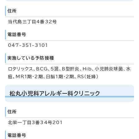
住所
当代島三丁目4番32号
電話番号
047-351-3101
実施している予防接種
ロタリックス、BCG、5混、B型肝炎、Hib、小児肺炎球菌、水
痘、MR1期・2期、日脳1期・2期、RS（妊婦）
松丸小児科アレルギー科クリニック
住所
北栄一丁目3番34号201
電話番号