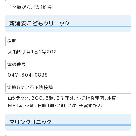
子宮頸がん、RS（妊婦）
新浦安こどもクリニック
住所
入船四丁目1番1号202
電話番号
047-304-0888
実施している予防接種
ロタテック、BCG、5混、B型肝炎、小児肺炎球菌、水痘、
MR1期・2期、日脳1期・2期、2混、子宮頸がん
マリンクリニック