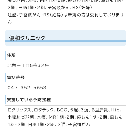
肺炎球菌、水痘、MR1期・2期、麻しん1期・2期、風しん1期・
2期、日脳1期・2期、子宮頸がん、RS（妊婦）
注記：子宮頸がん・RS（妊婦）は新規の方は受付しておりませ
ん
優和クリニック
住所
北栄一丁目5番32号
電話番号
047-352-5658
実施している予防接種
ロタリックス、ロタテック、BCG、5混、3混、B型肝炎、Hib、
小児肺炎球菌、水痘、MR1期・2期、麻しん1期・2期、風しん
1期・2期、日脳1期・2期、2混、子宮頸がん