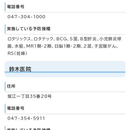
電話番号
047-304-1000
実施している予防接種
ロタリックス、ロタテック、BCG、5混、B型肝炎、小児肺炎球
菌、水痘、MR1期・2期、日脳1期・2期、2混、子宮頸がん、
RS（妊婦）
鈴木医院
住所
堀江一丁目35番28号
電話番号
047-354-5911