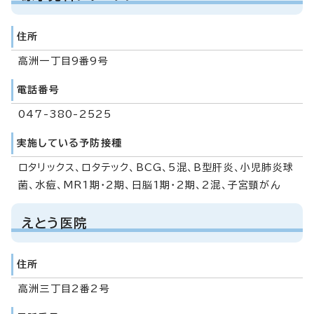
住所
高洲一丁目9番9号
電話番号
047-380-2525
実施している予防接種
ロタリックス、ロタテック、BCG、5混、B型肝炎、小児肺炎球
菌、水痘、MR1期・2期、日脳1期・2期、2混、子宮頸がん
えとう医院
住所
高洲三丁目2番2号