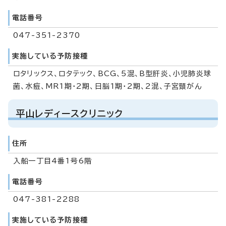
電話番号
047-351-2370
実施している予防接種
ロタリックス、ロタテック、BCG、5混、B型肝炎、小児肺炎球
菌、水痘、MR1期・2期、日脳1期・2期、2混、子宮頸がん
平山レディースクリニック
住所
入船一丁目4番1号6階
電話番号
047-381-2288
実施している予防接種