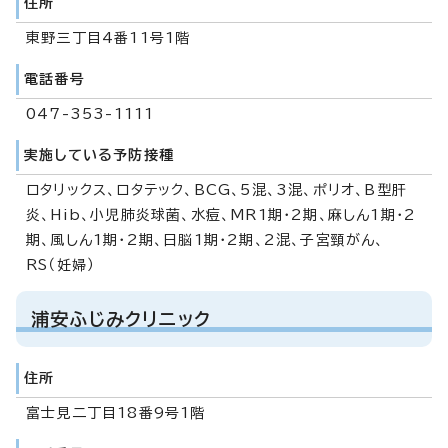
住所
東野三丁目4番11号1階
電話番号
047-353-1111
実施している予防接種
ロタリックス、ロタテック、BCG、5混、3混、ポリオ、B型肝
炎、Hib、小児肺炎球菌、水痘、MR1期・2期、麻しん1期・2
期、風しん1期・2期、日脳1期・2期、2混、子宮頸がん、
RS（妊婦）
浦安ふじみクリニック
住所
富士見二丁目18番9号1階