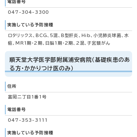
電話番号
047-304-3300
実施している予防接種
ロタリックス、BCG、5混、B型肝炎、Hib、小児肺炎球菌、水
痘、MR1期・2期、日脳1期・2期、2混、子宮頸がん
順天堂大学医学部附属浦安病院（基礎疾患のあ
る方・かかりつけ医のみ）
住所
富岡二丁目1番1号
電話番号
047-353-3111
実施している予防接種