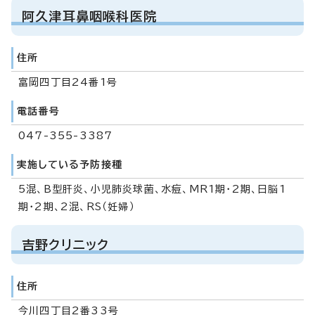
阿久津耳鼻咽喉科医院
住所
富岡四丁目24番1号
電話番号
047-355-3387
実施している予防接種
5混、B型肝炎、小児肺炎球菌、水痘、MR1期・2期、日脳1
期・2期、2混、RS（妊婦）
吉野クリニック
住所
今川四丁目2番33号