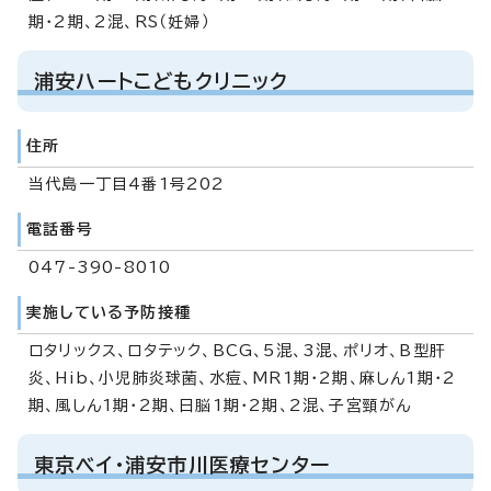
期・2期、2混、RS（妊婦）
浦安ハートこどもクリニック
住所
当代島一丁目4番1号202
電話番号
047-390-8010
実施している予防接種
ロタリックス、ロタテック、BCG、5混、3混、ポリオ、B型肝
炎、Hib、小児肺炎球菌、水痘、MR1期・2期、麻しん1期・2
期、風しん1期・2期、日脳1期・2期、2混、子宮頸がん
東京ベイ・浦安市川医療センター