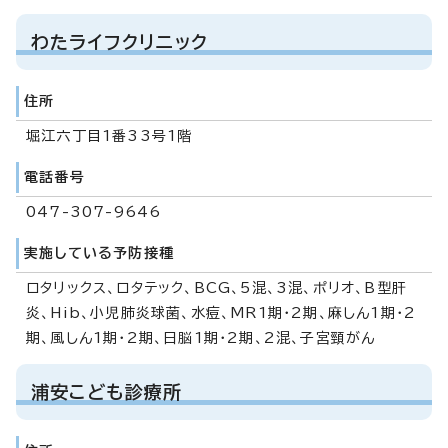
わたライフクリニック
住所
堀江六丁目1番33号1階
電話番号
047-307-9646
実施している予防接種
ロタリックス、ロタテック、BCG、5混、3混、ポリオ、B型肝
炎、Hib、小児肺炎球菌、水痘、MR1期・2期、麻しん1期・2
期、風しん1期・2期、日脳1期・2期、2混、子宮頸がん
浦安こども診療所