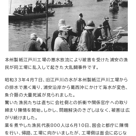
本州製紙江戸川工場の悪水放流により被害を受けた浦安の漁
民が同工場に乱入して起きた大乱闘事件です。
昭和33年4月7日、旧江戸川の水が本州製紙江戸川工場から
の排水で黒く濁り、浦安沿岸から葛西沖にかけて海水が変色、
魚介類の大量死滅が見られました。
驚いた漁民たちは直ちに会社側との折衝や関係官庁への取り
締まり陳情を開始。しかし、問題解決のきざしはなく、被害は広
がり続けました。
業を煮やした漁民代表800人は6月10日、国会と都庁に陳情
を行い、帰路、工場に向かいましたが、工場側は面会に応じな