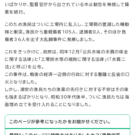
いばかりか、監督官庁から出されている中止勧告を無視して操
業を続行。
このため漁民はついに工場内に乱入し、工場側の要請した機動
隊と衝突。漁民から重軽傷者105人、逮捕者8人、そのほか負
傷者36人を出す大乱闘事件に発展しました。
これをきっかけに、政府は、同年12月「公共水域の水質の保全
に関する法律」と「工場排水等の規則に関する法律」（「水質二
法」と呼ぶ）を公布。
この事件は、戦後の経済一辺倒の行政に対する警鐘と反省の口
火となりました。
しかし、浦安の漁民たちの漁業の先行きに対する不安はその後
も強まるばかりとなり、昭和30年代後半、ついに漁民たちは海
面埋め立てを受け入れることになりました。
このページが参考になったかをお聞かせください。