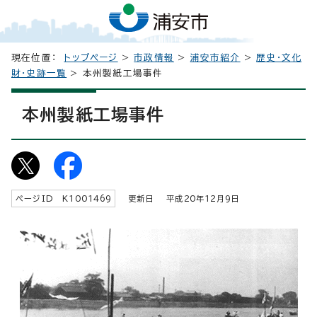
現在位置：
トップページ
>
市政情報
>
浦安市紹介
>
歴史・文化
財・史跡一覧
> 本州製紙工場事件
本州製紙工場事件
ページID K
1001469
更新日 平成
20
年
12
月9日