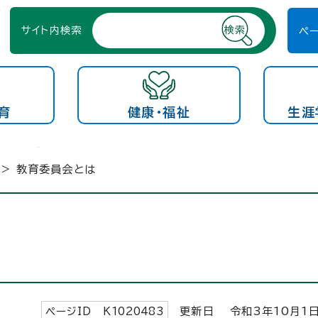
サイト内検索
ペ
育
健康・福祉
生涯
> 教育委員会とは
ページID K
1020483
更新日 令和3年
10
月