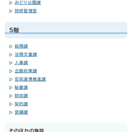
みどり公園課
技術管理室
5階
総務課
法務文書課
人事課
企画政策課
官民連携推進課
秘書課
財政課
契約課
営繕課
そのほかの施設