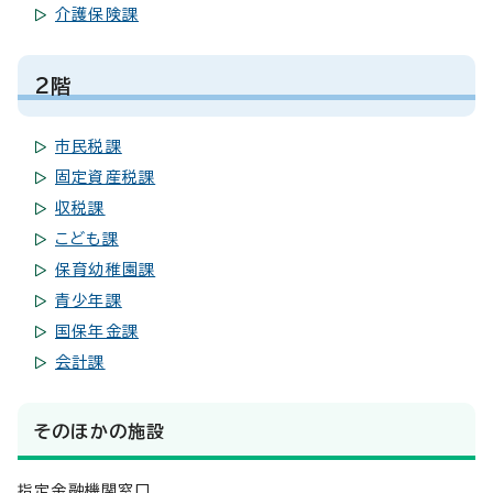
介護保険課
2階
市民税課
固定資産税課
収税課
こども課
保育幼稚園課
青少年課
国保年金課
会計課
そのほかの施設
指定金融機関窓口