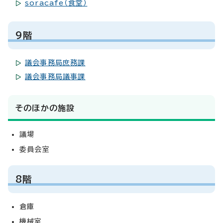
soracafe（食堂）
9階
議会事務局庶務課
議会事務局議事課
そのほかの施設
議場
委員会室
8階
倉庫
機械室