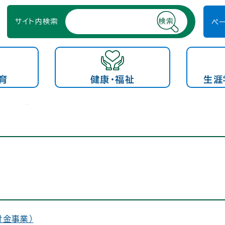
サイト内検索
ペ
育
健康・福祉
生涯
付金事業）