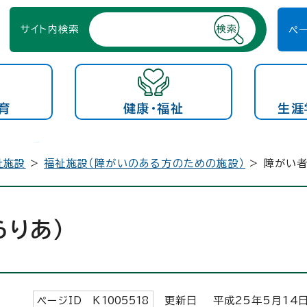
サイト内検索
ペ
育
健康・福祉
生涯
祉施設
>
福祉施設（障がいのある方のための施設）
> 障がい者
らりあ）
ページID K
1005518
更新日 平成
25
年5月
14