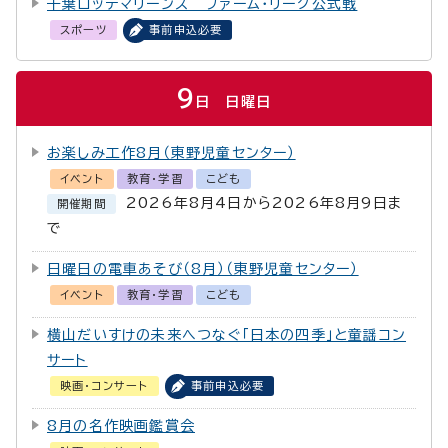
千葉ロッテマリーンズ ファーム・リーグ公式戦
スポーツ
事前申込必要
9
日
日曜日
お楽しみ工作8月（東野児童センター）
イベント
教育・学習
こども
2026年8月4日から2026年8月9日ま
開催期間
で
日曜日の電車あそび（8月）（東野児童センター）
イベント
教育・学習
こども
横山だいすけの未来へつなぐ「日本の四季」と童謡コン
サート
映画・コンサート
事前申込必要
8月の名作映画鑑賞会