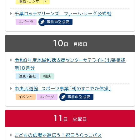
映画・コンサート
千葉ロッテマリーンズ ファーム・リーグ公式戦
スポーツ
事前申込必要
10
日
月曜日
令和8年度地域包括支援センターサテライト（出張相談
所）8月分
健康・福祉
相談
中央武道館 スポーツ事業「朝のすこやか体操」
イベント
スポーツ
事前申込必要
11
日
火曜日
こどもの広場で遊ぼう！祝日うらっこバス