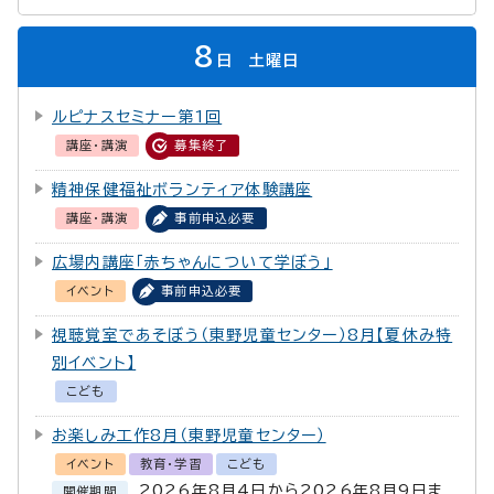
8
日
土曜日
ルピナスセミナー第1回
講座・講演
募集終了
精神保健福祉ボランティア体験講座
講座・講演
事前申込必要
広場内講座「赤ちゃんについて学ぼう」
イベント
事前申込必要
視聴覚室であそぼう（東野児童センター）8月【夏休み特
別イベント】
こども
お楽しみ工作8月（東野児童センター）
イベント
教育・学習
こども
2026年8月4日から2026年8月9日ま
開催期間