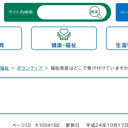
サイト内検索
ペ
育
健康・福祉
生涯
会福祉
>
ボランティア
> 福祉実習はどこで受け付けています
ページID K
1004168
更新日 平成
24
年
10
月
17