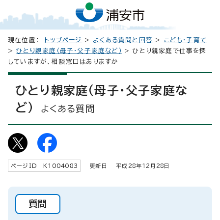
現在位置：
トップページ
>
よくある質問と回答
>
こども・子育て
>
ひとり親家庭（母子・父子家庭など）
> ひとり親家庭で仕事を探
していますが、相談窓口はありますか
ひとり親家庭（母子・父子家庭な
ど）
よくある質問
ページID K
1004083
更新日 平成
28
年
12
月
28
日
質問