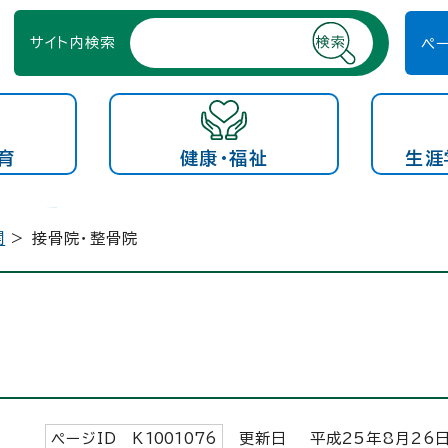
サイト内検索
ペ
育
健康・福祉
生涯
関
> 接骨院・整骨院
ページID K
1001076
更新日 平成
25
年8月
26