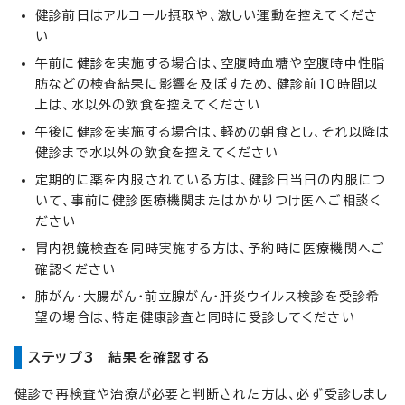
健診前日はアルコール摂取や、激しい運動を控えてくださ
い
午前に健診を実施する場合は、空腹時血糖や空腹時中性脂
肪などの検査結果に影響を及ぼすため、健診前10時間以
上は、水以外の飲食を控えてください
午後に健診を実施する場合は、軽めの朝食とし、それ以降は
健診まで水以外の飲食を控えてください
定期的に薬を内服されている方は、健診日当日の内服につ
いて、事前に健診医療機関またはかかりつけ医へご相談く
ださい
胃内視鏡検査を同時実施する方は、予約時に医療機関へご
確認ください
肺がん・大腸がん・前立腺がん・肝炎ウイルス検診を受診希
望の場合は、特定健康診査と同時に受診してください
ステップ3 結果を確認する
健診で再検査や治療が必要と判断された方は、必ず受診しまし