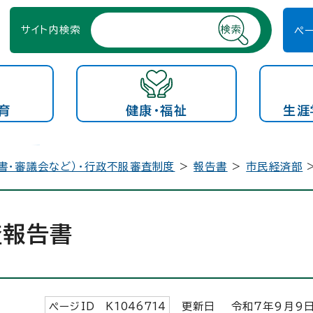
サイト内検索
ペ
育
健康・福祉
生涯
書・審議会など）・行政不服審査制度
>
報告書
>
市民経済部
査報告書
ページID K
1046714
更新日 令和7年9月