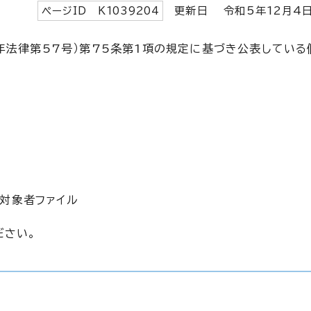
ページID K
1039204
更新日 令和5年
12
月
年法律第57号）第75条第1項の規定に基づき公表している
対象者ファイル
ださい。