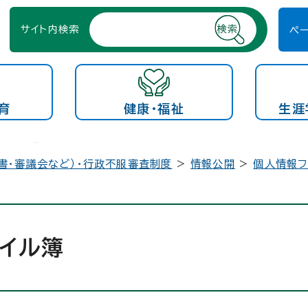
サイト内検索
ペ
育
健康・福祉
生涯
書・審議会など）・行政不服審査制度
>
情報公開
>
個人情報フ
イル簿