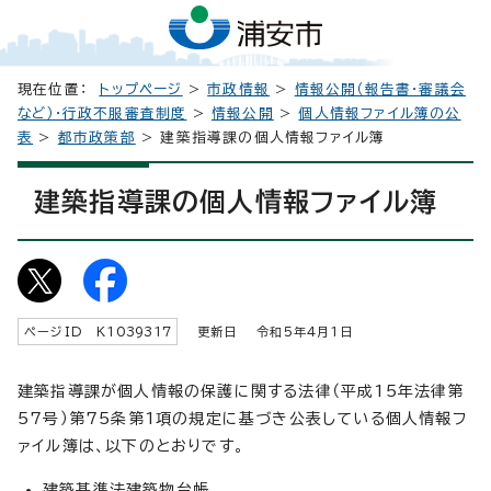
現在位置：
トップページ
>
市政情報
>
情報公開（報告書・審議会
など）・行政不服審査制度
>
情報公開
>
個人情報ファイル簿の公
表
>
都市政策部
> 建築指導課の個人情報ファイル簿
建築指導課の個人情報ファイル簿
ページID K
1039317
更新日 令和5年4月1日
建築指導課が個人情報の保護に関する法律（平成15年法律第
57号）第75条第1項の規定に基づき公表している個人情報フ
ァイル簿は、以下のとおりです。
建築基準法建築物台帳