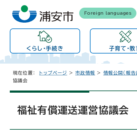
Foreign languages
くらし・手続き
子育て・教
現在位置：
トップページ
>
市政情報
>
情報公開（報告
協議会
福祉有償運送運営協議会