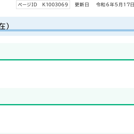
ページID K
1003069
更新日 令和6年5月
17
在）