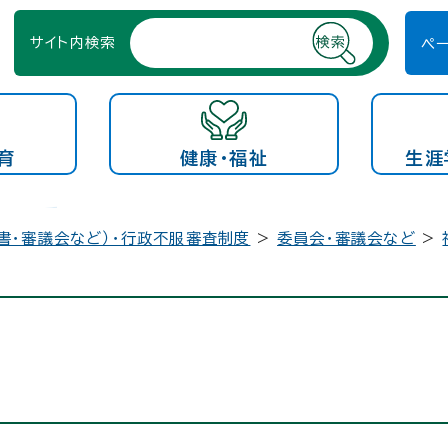
サイト内検索
ペ
育
健康・福祉
生涯
書・審議会など）・行政不服審査制度
>
委員会・審議会など
>