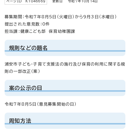
ページID K
1046669
更新日 令和7年
10
月
14
日
募集期間：令和7年8月5日（火曜日）から9月3日（水曜日）
提出された意見数：0件
担当課：健康こども部 保育幼稚園課
規則などの題名
浦安市子ども・子育て支援法の施行及び保育の利用に関する規
則の一部改正（案）
案の公示の日
令和7年8月5日（意見募集開始の日）
周知方法