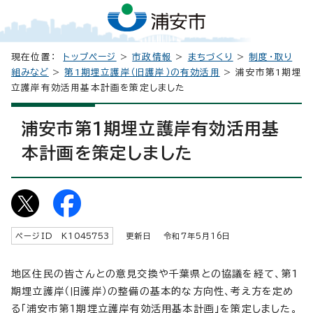
現在位置：
トップページ
>
市政情報
>
まちづくり
>
制度・取り
組みなど
>
第1期埋立護岸（旧護岸）の有効活用
> 浦安市第1期埋
立護岸有効活用基本計画を策定しました
浦安市第1期埋立護岸有効活用基
本計画を策定しました
ページID K
1045753
更新日 令和7年5月
16
日
地区住民の皆さんとの意見交換や千葉県との協議を経て、第1
期埋立護岸（旧護岸）の整備の基本的な方向性、考え方を定め
る「浦安市第1期埋立護岸有効活用基本計画」を策定しました。