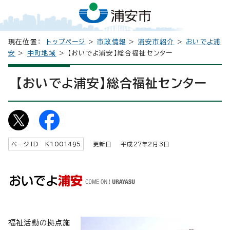
現在位置：
トップページ
>
市政情報
>
浦安市紹介
>
おいでよ浦
安
>
中町地域
> 【おいでよ浦安】総合福祉センター
【おいでよ浦安】総合福祉センター
ページID K
1001495
更新日 平成
27
年2月3日
福祉活動の拠点施