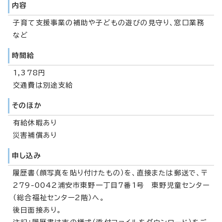
内容
子育て支援事業の補助や子どもの遊びの見守り、窓口業務
など
時間給
1,378円
交通費は別途支給
そのほか
有給休暇あり
災害補償あり
申し込み
履歴書（顔写真を貼り付けたもの）を、直接または郵送で、〒
279-0042浦安市東野一丁目7番1号 東野児童センター
（総合福祉センター2階）へ。
後日面接あり。