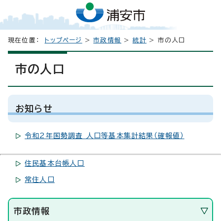
現在位置：
トップページ
>
市政情報
>
統計
> 市の人口
市の人口
お知らせ
令和2年国勢調査 人口等基本集計結果（確報値）
住民基本台帳人口
常住人口
市政情報