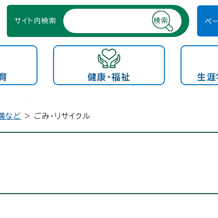
サイト内検索
ペ
育
健康・福祉
生涯
備など
> ごみ・リサイクル