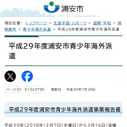
現在位置：
トップページ
>
生涯学習・スポーツ
>
国際・平和
>
姉
妹都市
>
青少年海外派遣
> 平成29年度浦安市青少年海外派遣
平成29年度浦安市青少年海外派
遣
ページID K
1023795
更新日 平成
30
年7月
26
日
平成29年度浦安市青少年海外派遣事業報告書
平成30年（2018年）3月7日（水曜日）から3月16日（金曜