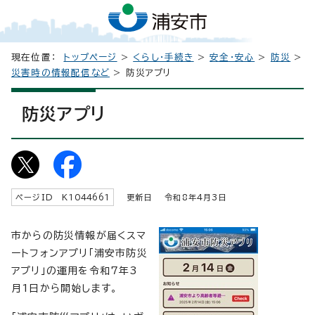
現在位置：
トップページ
>
くらし・手続き
>
安全・安心
>
防災
>
災害時の情報配信など
> 防災アプリ
防災アプリ
ページID K
1044661
更新日 令和8年4月3日
市からの防災情報が届くスマ
ートフォンアプリ「浦安市防災
アプリ」の運用を令和7年3
月1日から開始します。