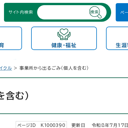
サイト内検索
ペ
育
健康・福祉
生涯
イクル
> 事業所から出るごみ（個人を含む）
を含む）
ページID K
1000390
更新日 令和8年7月
17