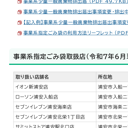
事業系少量一般廃棄物排出届 （PDF 49.7KB
事業系少量一般廃棄物排出届出事項変更・排出中止届
【記入例】事業系少量一般廃棄物排出届出事項変更・
事業系指定ごみ袋の利用方法リーフレット （PDF 
事業系指定ごみ袋取扱店（令和7年6月
取り扱い店舗名
所在地
イオン新浦安店
浦安市入船一
ローソン浦安入船店
浦安市入船二
セブンイレブン浦安海楽店
浦安市海楽二
セブンイレブン浦安北栄1丁目店
浦安市北栄一
サミットストア浦安駅北口店
浦安市北栄一