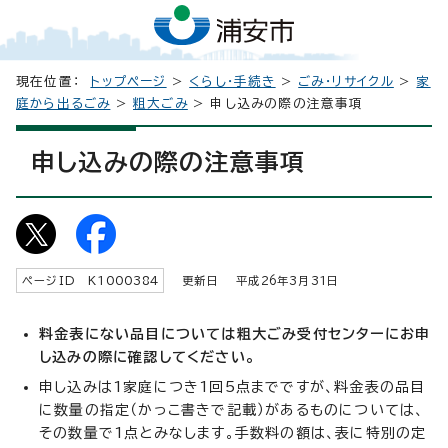
現在位置：
トップページ
>
くらし・手続き
>
ごみ・リサイクル
>
家
庭から出るごみ
>
粗大ごみ
> 申し込みの際の注意事項
申し込みの際の注意事項
ページID K
1000384
更新日 平成
26
年3月
31
日
料金表にない品目については粗大ごみ受付センターにお申
し込みの際に確認してください。
申し込みは1家庭につき1回5点までですが、料金表の品目
に数量の指定（かっこ書きで記載）があるものについては、
その数量で1点とみなします。手数料の額は、表に特別の定