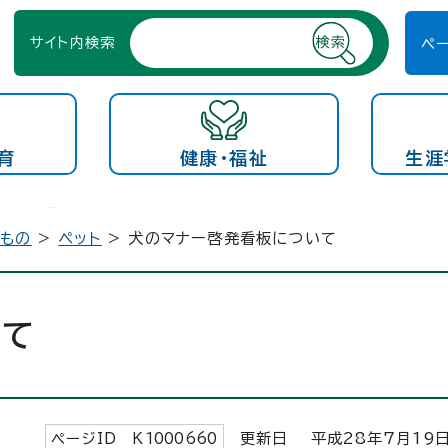
サイト内検索
ペ
育
健康・福祉
生涯
きもの
>
ペット
> 犬のマナー啓発看板について
いて
ページID K
1000660
更新日 平成
28
年7月
19