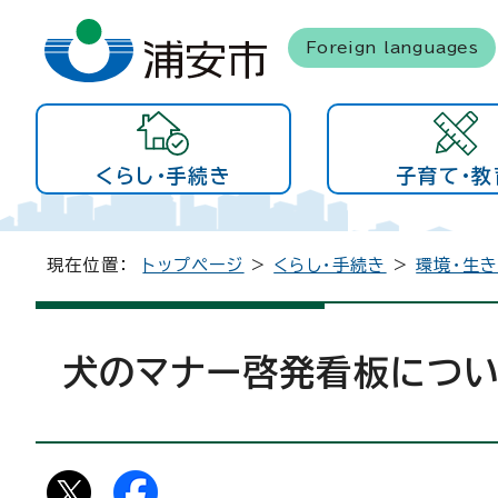
Foreign languages
くらし・手続き
子育て・教
現在位置：
トップページ
>
くらし・手続き
>
環境・生
犬のマナー啓発看板につ