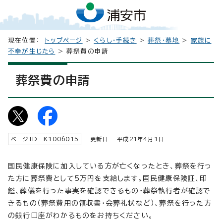
現在位置：
トップページ
>
くらし・手続き
>
葬祭・墓地
>
家族に
不幸が生じたら
> 葬祭費の申請
葬祭費の申請
ページID K
1006015
更新日 平成
21
年4月1日
国民健康保険に加入している方が亡くなったとき、葬祭を行っ
た方に葬祭費として5万円を支給します。国民健康保険証、印
鑑、葬儀を行った事実を確認できるもの・葬祭執行者が確認で
きるもの（葬祭費用の領収書・会葬礼状など）、葬祭を行った方
の銀行口座がわかるものをお持ちください。