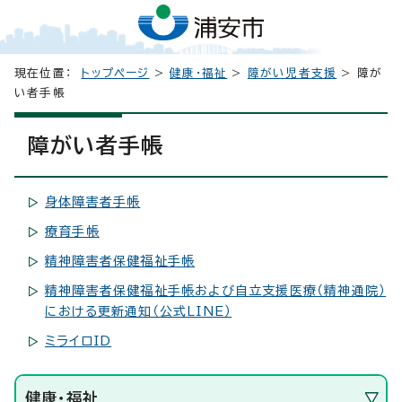
現在位置：
トップページ
>
健康・福祉
>
障がい児者支援
> 障が
い者手帳
障がい者手帳
身体障害者手帳
療育手帳
精神障害者保健福祉手帳
精神障害者保健福祉手帳および自立支援医療（精神通院）
における更新通知（公式LINE）
ミライロID
健康・福祉