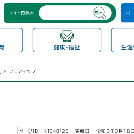
サイト内検索
ペ
育
健康・福祉
生涯
内
> フロアマップ
ページID K
1048120
更新日 令和8年3月
18