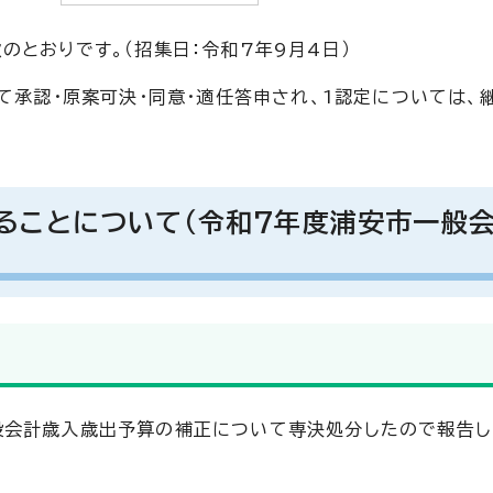
とおりです。（招集日：令和7年9月4日）
て承認・原案可決・同意・適任答申され、1認定については、
ることについて（令和7年度浦安市一般
般会計歳入歳出予算の補正について専決処分したので報告し