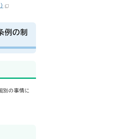
）
条例の制
個別の事情に