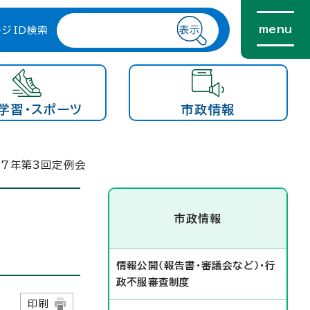
menu
ージID検索
学習・スポーツ
市政情報
和7年第3回定例会
市政情報
情報公開（報告書・審議会など）・行
政不服審査制度
日
印刷