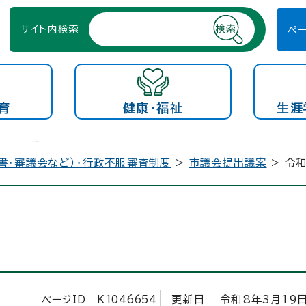
サイト内検索
ペ
育
健康・福祉
生涯
書・審議会など）・行政不服審査制度
>
市議会提出議案
> 令
ページID K
1046654
更新日 令和8年3月
19