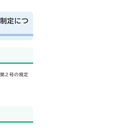
の制定につ
項第2号の規定