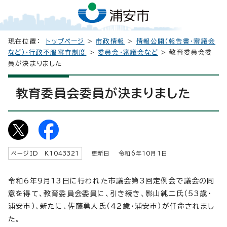
現在位置：
トップページ
>
市政情報
>
情報公開（報告書・審議会
など）・行政不服審査制度
>
委員会・審議会など
> 教育委員会委
員が決まりました
教育委員会委員が決まりました
ページID K
1043321
更新日 令和6年
10
月1日
令和6年9月13日に行われた市議会第3回定例会で議会の同
意を得て、教育委員会委員に、引き続き、影山純二氏（53歳・
浦安市）、新たに、佐藤勇人氏（42歳・浦安市）が任命されまし
た。