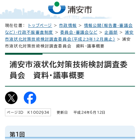
現在位置：
トップページ
>
市政情報
>
情報公開（報告書・審議会
など）・行政不服審査制度
>
委員会・審議会など
>
企画部
>
浦安
市液状化対策技術検討調査委員会（平成23年12月廃止）
> 浦安
市液状化対策技術検討調査委員会 資料・議事概要
浦安市液状化対策技術検討調査委
員会 資料・議事概要
ページID K
1002934
更新日 平成
24
年6月
12
日
第1回