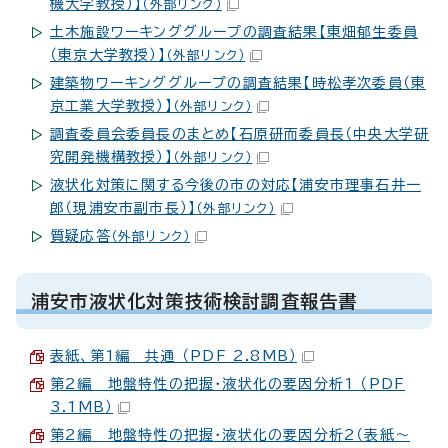
機大学教授）】
（外部リンク）
土木施設ワーキンググループの調査結果【東畑郁生委員
（東京大学教授）】
（外部リンク）
建築物ワーキンググループの調査結果【時松孝次委員（東
京工業大学教授）】
（外部リンク）
調査委員会委員長のまとめ【石原研而委員長（中央大学研
究開発機構教授）】
（外部リンク）
液状化対策に関する今後の市の対応【浦安市理事石井一
郎（現浦安市副市長）】
（外部リンク）
質疑応答
（外部リンク）
浦安市液状化対策技術検討調査報告書
表紙、第1編 共通 （PDF 2.8MB）
第2編 地盤特性の把握・液状化の要因分析1 （PDF
3.1MB）
第2編 地盤特性の把握・液状化の要因分析2（表紙～