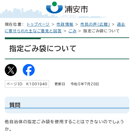
現在位置：
トップページ
>
市政情報
>
市民の声（広聴）
>
過去
に寄せられた主なご意見と回答
>
ごみ
> 指定ごみ袋について
指定ごみ袋について
ページID K
1001940
更新日 令和8年7月
28
日
質問
他自治体の指定ごみ袋を使用することはできないのでしょう
か。