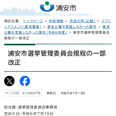
現在位置：
トップページ
>
市政情報
>
市民の声（広聴）
>
パブリ
ックコメント（意見募集）
>
意見公募を実施しなかった案件
>
意見
公募を実施しなかった案件（令和6年度）
> 浦安市選挙管理委員会
規程の一部改正
浦安市選挙管理委員会規程の一部
改正
ページID K
1042876
更新日 令和6年7月
19
日
担当課：選挙管理委員会事務局
定めた日：令和6年7月19日