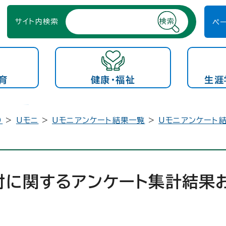
サイト内検索
ペ
育
健康・福祉
生涯
）
>
Uモニ
>
Uモニアンケート結果一覧
>
Uモニアンケート結
討に関するアンケート集計結果