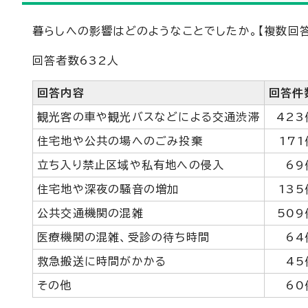
暮らしへの影響はどのようなことでしたか。【複数回答
回答者数632人
回答内容
回答件
観光客の車や観光バスなどによる交通渋滞
423
住宅地や公共の場へのごみ投棄
171
立ち入り禁止区域や私有地への侵入
69
住宅地や深夜の騒音の増加
135
公共交通機関の混雑
509
医療機関の混雑、受診の待ち時間
64
救急搬送に時間がかかる
45
その他
60