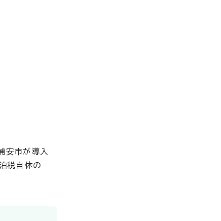
、浦安市が導入
宿泊税自体の