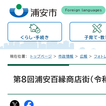
Foreign languages
くらし・手続き
子育て・教
現在位置：
トップページ
>
市政情報
>
広報
>
フォト
第8回浦安百縁商店街（令和