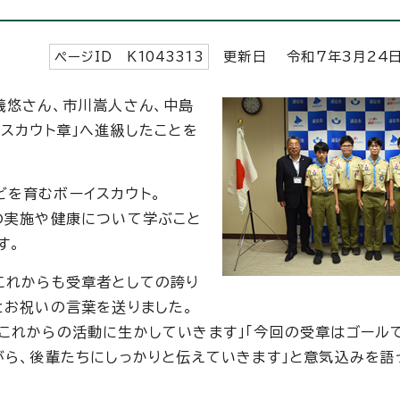
ページID K
1043313
更新日 令和7年3月
24
義悠さん、市川嵩人さん、中島
スカウト章」へ進級したことを
を育むボーイスカウト。
の実施や健康について学ぶこと
す。
これからも受章者としての誇り
とお祝いの言葉を送りました。
これからの活動に生かしていきます」「今回の受章はゴール
がら、後輩たちにしっかりと伝えていきます」と意気込みを語