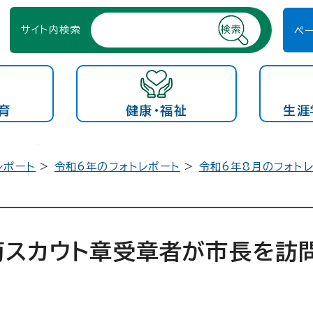
サイト内検索
ペ
育
健康・福祉
生涯
レポート
>
令和6年のフォトレポート
>
令和6年8月のフォト
菊スカウト章受章者が市長を訪