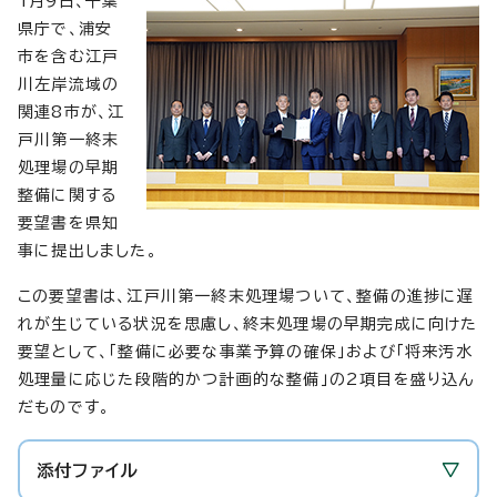
1月9日、千葉
県庁で、浦安
市を含む江戸
川左岸流域の
関連8市が、江
戸川第一終末
処理場の早期
整備に関する
要望書を県知
事に提出しました。
この要望書は、江戸川第一終末処理場ついて、整備の進捗に遅
れが生じている状況を思慮し、終末処理場の早期完成に向けた
要望として、「整備に必要な事業予算の確保」および「将来汚水
処理量に応じた段階的かつ計画的な整備」の2項目を盛り込ん
だものです。
添付ファイル