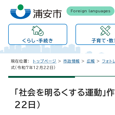
Foreign languages
くらし・手続き
子育て・教
現在位置：
トップページ
>
市政情報
>
広報
>
フォト
式（令和7年12月22日）
「社会を明るくする運動」作
22日）