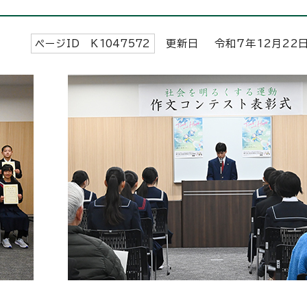
ページID K
1047572
更新日 令和7年
12
月
22