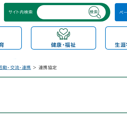
サイト内検索
ペ
育
健康・福祉
生涯
活動・交流・連携
> 連携協定