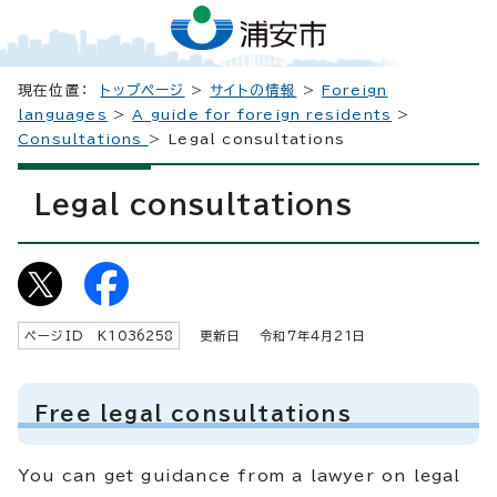
現在位置：
トップページ
>
サイトの情報
>
Foreign
languages
>
A guide for foreign residents
>
Consultations
> Legal consultations
Legal consultations
ページID K
1036258
更新日 令和7年4月
21
日
Free legal consultations
You can get guidance from a lawyer on legal