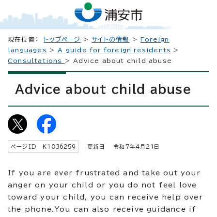
現在位置：
トップページ
>
サイトの情報
>
Foreign
languages
>
A guide for foreign residents
>
Consultations
> Advice about child abuse
Advice about child abuse
ページID K
1036259
更新日 令和7年4月
21
日
If you are ever frustrated and take out your
anger on your child or you do not feel love
toward your child, you can receive help over
the phone.You can also receive guidance if