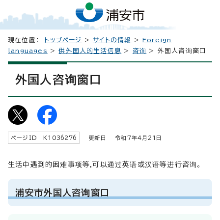
現在位置：
トップページ
>
サイトの情報
>
Foreign
languages
>
供外国人的生活信息
>
咨询
> 外国人咨询窗口
外国人咨询窗口
ページID K
1036276
更新日 令和7年4月
21
日
生活中遇到的困难事项等,可以通过英语或汉语等进行咨询。
浦安市外国人咨询窗口