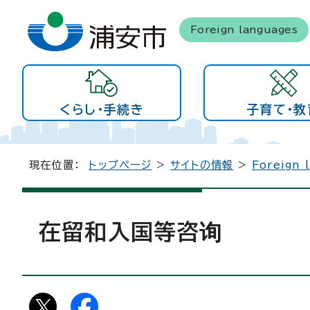
Foreign languages
くらし・手続き
子育て・教
現在位置：
トップページ
>
サイトの情報
>
Foreign 
在留和入国等咨询