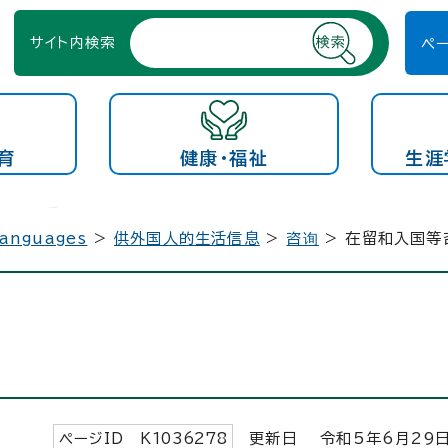
サイト内検索
ペ
育
健康・福祉
生涯
languages
>
供外国人的生活信息
>
咨询
> 在留和入国等
ページID K
1036278
更新日 令和5年6月
29