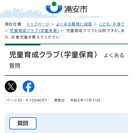
現在位置：
トップページ
>
よくある質問と回答
>
こども・子育て
>
児童育成クラブ（学童保育）
> 児童育成クラブとは何ですか。ま
た、対象児童を教えてください
児童育成クラブ（学童保育）
よくある
質問
ページID K
1004067
更新日 令和6年
11
月
11
日
質問