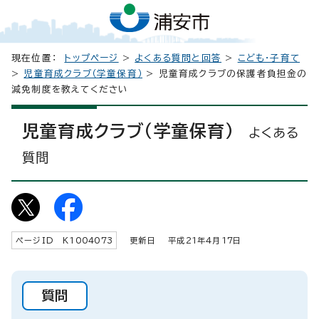
現在位置：
トップページ
>
よくある質問と回答
>
こども・子育て
>
児童育成クラブ（学童保育）
> 児童育成クラブの保護者負担金の
減免制度を教えてください
児童育成クラブ（学童保育）
よくある
質問
ページID K
1004073
更新日 平成
21
年4月
17
日
質問